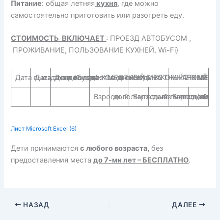
Питание
: общая летняя
кухня
, где можно
самостоятельно приготовить или разогреть еду.
СТОИМОСТЬ ВКЛЮЧАЕТ
: ПРОЕЗД АВТОБУСОМ ,
ПРОЖИВАНИЕ, ПОЛЬЗОВАНИЕ КУХНЕЙ, Wi-Fi)
Дата выезда автобуса из Смоленск
Дата заезда
День выезда
Количество дней отдыха
4-Х МЕСТНЫЙ 2-Х КОМНАТНЫЙ Н
3-Х МЕСТНЫЙ НОМЕР
2-Х МЕСТ
Взрослый
дополнительное место (любой
Взрослый
дополнительное ме
Взрослый
дополни
Лист Microsoft Excel (6)
Дети принимаются
с любого возраста,
без
предоставления места
до 7-ми лет – БЕСПЛАТНО
.
НАЗАД
ДАЛЕЕ