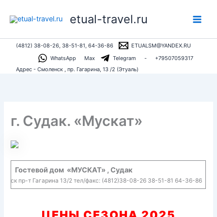
Перейти
etual-travel.ru
к
содержимому
(4812) 38-08-26, 38-51-81, 64-36-86
ETUALSM@YANDEX.RU
WhatsApp
Max
Telegram
-
+79507059317
Адрес - Смоленск , пр. Гагарина, 13 /2 (Этуаль)
г. Судак. «Мускат»
Гостевой дом «МУСКАТ» , Судак
оленск пр-т Гагарина 13/2 тел/факс: (4812)38-08-26 38-51-81 64-36-86
ЦЕНЫ СЕЗОНА 2025