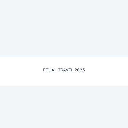
ETUAL-TRAVEL 2025
Политика конфиденциальности
Этот веб-сайт использует «Яндекс.Метрика», продолжая
использование вы соглашаетесь с
Политикой обработки
персональных данных
.
(Принять и закрыть)