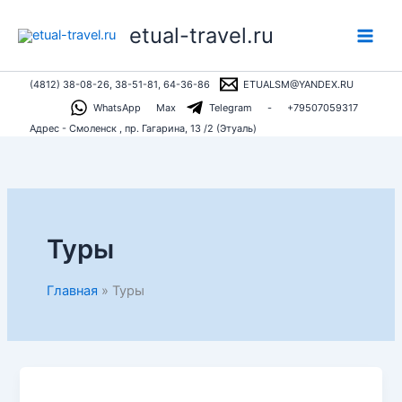
Перейти
etual-travel.ru
к
содержимому
(4812) 38-08-26, 38-51-81, 64-36-86
ETUALSM@YANDEX.RU
WhatsApp
Max
Telegram
-
+79507059317
Адрес - Смоленск , пр. Гагарина, 13 /2 (Этуаль)
Туры
Главная
Туры