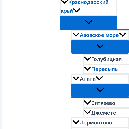
Краснодарский
край
Азовское море
Голубицкая
Пересыпь
Анапа
Витязево
Джемете
Лермонтово