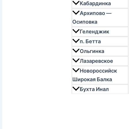
Кабардинка
Архипово —
Осиповка
Геленджик
п. Бетта
Ольгинка
Лазаревское
Новороссийск
Широкая Балка
Бухта Инал