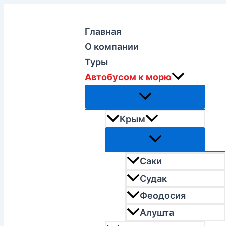
Перейти
к
Главная
содержимому
О компании
Туры
Автобусом к морю
Крым
Саки
Судак
Феодосия
Алушта